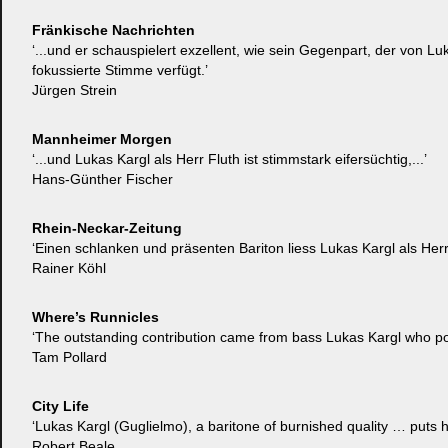
Fränkische Nachrichten
‘...und er schauspielert exzellent, wie sein Gegenpart, der von Lu
fokussierte Stimme verfügt.’
Jürgen Strein
Mannheimer Morgen
‘...und Lukas Kargl als Herr Fluth ist stimmstark eifersüchtig,...’
Hans-Günther Fischer
Rhein-Neckar-Zeitung
‘Einen schlanken und präsenten Bariton liess Lukas Kargl als Her
Rainer Köhl
Where’s Runnicles
‘The outstanding contribution came from bass Lukas Kargl who po
Tam Pollard
City Life
‘Lukas Kargl (Guglielmo), a baritone of burnished quality … puts h
Robert Beale